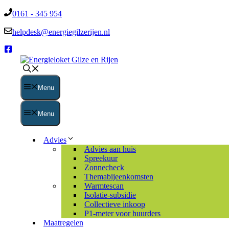
Ga
Naar
0161 - 345 954
naar
inhoud
navigatie
springen
helpdesk@energiegilzerijen.nl
Menu
Menu
Advies
Advies aan huis
Spreekuur
Zonnecheck
Themabijeenkomsten
Warmtescan
Isolatie-subsidie
Collectieve inkoop
P1-meter voor huurders
Maatregelen