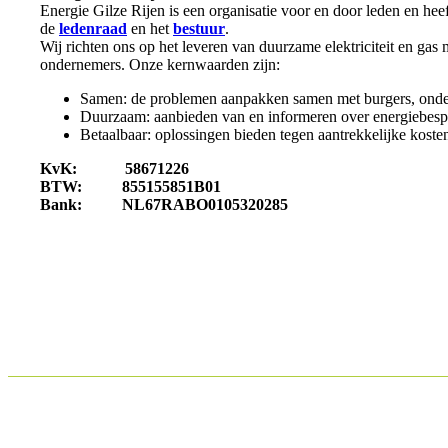
Energie Gilze Rijen is een organisatie voor en door leden en hee
de
ledenraad
en het
bestuur
.
Wij richten ons op het leveren van duurzame elektriciteit en gas 
ondernemers. Onze kernwaarden zijn:
Samen: de problemen aanpakken samen met burgers, ondern
Duurzaam: aanbieden van en informeren over energiebes
Betaalbaar: oplossingen bieden tegen aantrekkelijke koste
KvK: 58671226
BTW: 855155851B01
Bank: NL67RABO0105320285