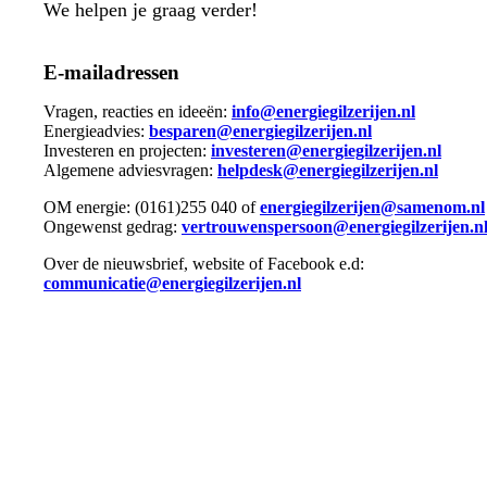
We helpen je graag verder!
E-mailadressen
Vragen, reacties en ideeën:
info@energiegilzerijen.nl
Energieadvies:
besparen@energiegilzerijen.nl
Investeren en projecten:
investeren@energiegilzerijen.nl
Algemene adviesvragen:
helpdesk@energiegilzerijen.nl
OM energie: (0161)255 040 of
energiegilzerijen@samenom.nl
Ongewenst gedrag:
vertrouwenspersoon@energiegilzerijen.n
Over de nieuwsbrief, website of Facebook e.d:
communicatie@energiegilzerijen.nl